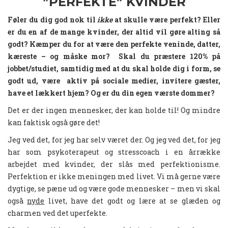
”PERFEKTE” KVINDER
Føler du dig god nok til
ikke
at skulle være perfekt? Eller
er du en af de mange kvinder, der altid vil gøre alting så
godt? Kæmper du for at være den perfekte veninde, datter,
kæreste – og måske mor? Skal du præstere 120% på
jobbet/studiet, samtidig med at du skal holde dig i form, se
godt ud, være aktiv på sociale medier, invitere gæster,
have et lækkert hjem? Og er du din egen værste dommer?
Det er der ingen mennesker, der kan holde til! Og mindre
kan faktisk også gøre det!
Jeg ved det, for jeg har selv været der. Og jeg ved det, for jeg
har som psykoterapeut og stresscoach i en årrække
arbejdet med kvinder, der slås med perfektionisme.
Perfektion er ikke meningen med livet. Vi må gerne være
dygtige, se pæne ud og være gode mennesker – men vi skal
også
nyde
livet, have det godt og lære at se glæden og
charmen ved det uperfekte.