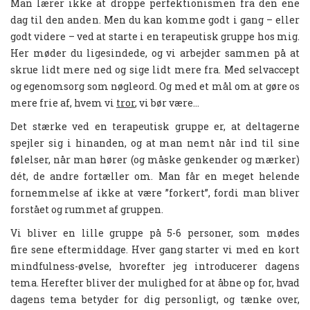
Man lærer ikke at droppe perfektionismen fra den ene
dag til den anden. Men du kan komme godt i gang – eller
godt videre – ved at starte i en terapeutisk gruppe hos mig.
Her møder du ligesindede, og vi arbejder sammen på at
skrue lidt mere ned og sige lidt mere fra. Med selvaccept
og egenomsorg som nøgleord. Og med et mål om at gøre os
mere frie af, hvem vi
tror
, vi bør være…
Det stærke ved en terapeutisk gruppe er, at deltagerne
spejler sig i hinanden, og at man nemt når ind til sine
følelser, når man hører (og måske genkender og mærker)
dét, de andre fortæller om. Man får en meget helende
fornemmelse af ikke at være ”forkert”, fordi man bliver
forstået og rummet af gruppen.
Vi bliver en lille gruppe på 5-6 personer, som mødes
fire sene eftermiddage. Hver gang starter vi med en kort
mindfulness-øvelse, hvorefter jeg introducerer dagens
tema. Herefter bliver der mulighed for at åbne op for, hvad
dagens tema betyder for dig personligt, og tænke over,