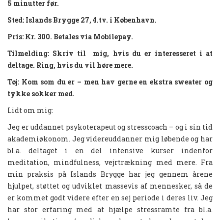
5 minutter før.
Sted:
Islands Brygge 27, 4.tv. i København.
Pris:
Kr. 300. Betales via Mobilepay.
Tilmelding:
Skriv til mig, hvis du er interesseret i at
deltage. Ring, hvis du vil høre mere.
Tøj:
Kom som du er – men hav gerne en ekstra sweater og
tykke sokker med.
Lidt om mig:
Jeg er uddannet psykoterapeut og stresscoach – og i sin tid
akademiøkonom. Jeg videreuddanner mig løbende og har
bl.a. deltaget i en del intensive kurser indenfor
meditation, mindfulness, vejrtrækning med mere. Fra
min praksis på Islands Brygge har jeg gennem årene
hjulpet, støttet og udviklet massevis af mennesker, så de
er kommet godt videre efter en sej periode i deres liv. Jeg
har stor erfaring med at hjælpe stressramte fra bl.a.