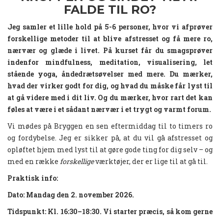
FALDE TIL RO?
Jeg samler et lille hold på 5-6 personer, hvor vi afprøver
forskellige metoder til at blive afstresset og få mere ro,
nærvær og glæde i livet. På kurset får du smagsprøver
indenfor mindfulness, meditation, visualisering, let
stående yoga, åndedrætsøvelser med mere. Du mærker,
hvad der virker godt for dig, og hvad du måske får lyst til
at gå videre med i dit liv. Og du mærker, hvor rart det kan
føles at være i et sådant nærvær i et trygt og varmt forum.
Vi mødes på Bryggen en sen eftermiddag til to timers ro
og fordybelse. Jeg er sikker på, at du vil gå afstresset og
opløftet hjem med lyst til at gøre gode ting for dig selv – og
med en række
forskellige
værktøjer, der er lige til at gå til.
Praktisk info:
Dato: Mandag den 2. november 2026
.
Tidspunkt:
Kl. 16:30–18:30. Vi starter præcis, så kom gerne